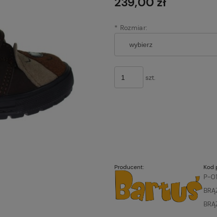
239,00 zł
*
Rozmiar:
szt.
Producent:
Kod 
P-0
BRĄ
BRĄ