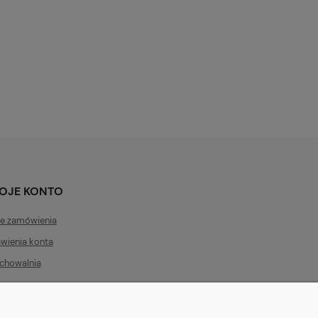
OJE KONTO
e zamówienia
wienia konta
chowalnia