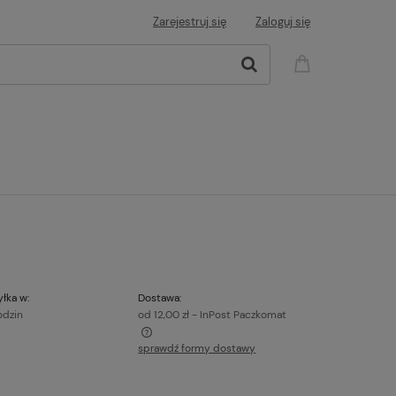
Zarejestruj się
Zaloguj się
łka w:
Dostawa:
odzin
od 12,00 zł
- InPost Paczkomat
sprawdź formy dostawy
a ewentualnych kosztów