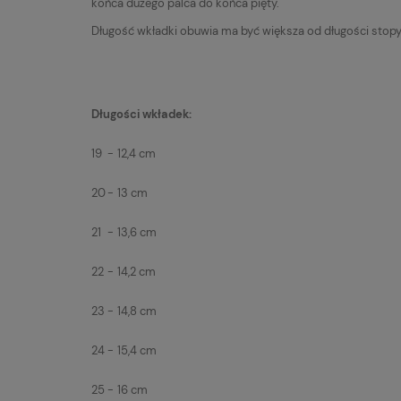
końca dużego palca do końca pięty.
Długość wkładki obuwia ma być większa od długości stopy
Długości wkładek:
19
-
12,4 cm
20
-
13 cm
21
-
13,6 cm
22
-
14,2 cm
23
-
14,8 cm
24
-
15,4 cm
25
-
16 cm