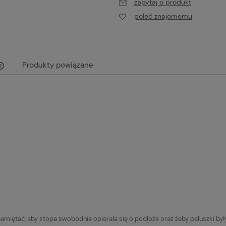
zapytaj o produkt
poleć znajomemu
Produkty powiązane
Cena nie zawiera ewentualnych kosztów
płatności
miętać, aby stopa swobodnie opierała się o podłoże oraz żeby paluszki b