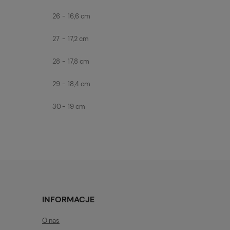
26
-
16,6 cm
27
-
17,2 cm
28
-
17,8 cm
29
-
18,4 cm
30
-
19 cm
INFORMACJE
O nas