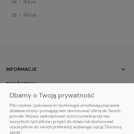
24
-
15,8 cm
25
-
16,5 cm
INFORMACJE
ZAMÓWIENIA
Dbamy o Twoją prywatność
TWOJE KONTO
Pliki cookies i pokrewne im technologie umożliwiają poprawne
działanie strony i pomagają nam dostosować ofertę do Twoich
potrzeb. Możesz zaakceptować wykorzystanie przez nas
wszystkich tych plików i przejść do sklepu lub dostosować
użycie plików do swoich preferencji, wybierając opcję "Dostosuj
zgody".