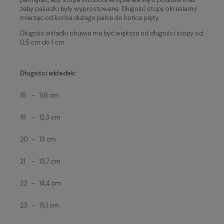
żeby paluszki były wyprostowane. Długość stopy określamy
mierząc od końca dużego palca do końca pięty.
Długość wkładki obuwia ma być większa od długości stopy od
0,5 cm do 1 cm.
Długości wkładek:
18
-
11,6 cm
19
-
12,3 cm
20
-
13 cm
21
-
13,7 cm
22
-
14,4 cm
23
-
15,1 cm