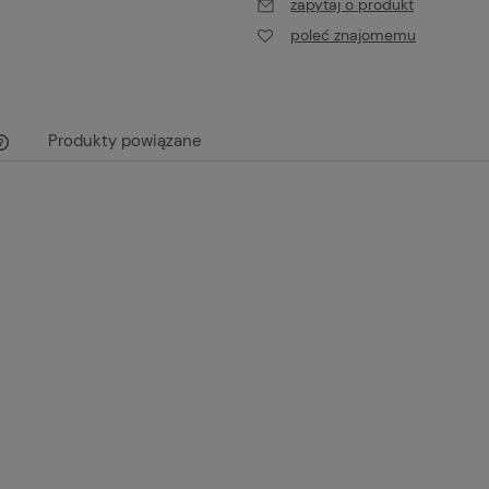
zapytaj o produkt
poleć znajomemu
Produkty powiązane
Cena nie zawiera ewentualnych kosztów
płatności