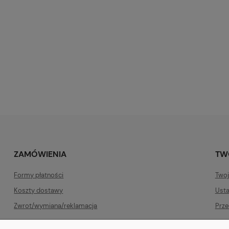
ZAMÓWIENIA
TW
Formy płatności
Twoj
Koszty dostawy
Usta
Zwrot/wymiana/reklamacja
Prze