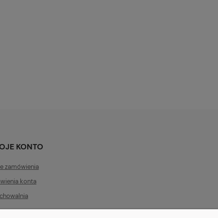
OJE KONTO
e zamówienia
wienia konta
chowalnia