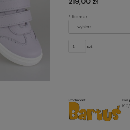
219,00 zł
*
Rozmiar:
szt.
Producent:
Kod 
190