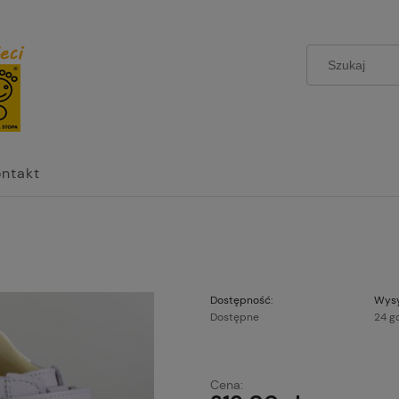
ontakt
Dostępność:
Wysy
Dostępne
24 g
Cena nie zawier
Cena:
płatności