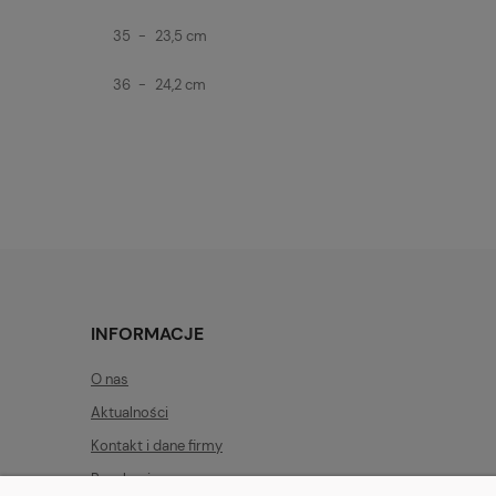
35
-
23,5 cm
36
-
24,2 cm
INFORMACJE
O nas
Aktualności
Kontakt i dane firmy
Regulamin