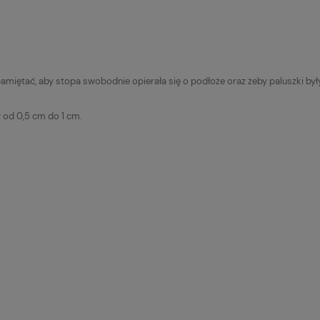
miętać, aby stopa swobodnie opierała się o podłoże oraz żeby paluszki b
 od 0,5 cm do 1 cm.