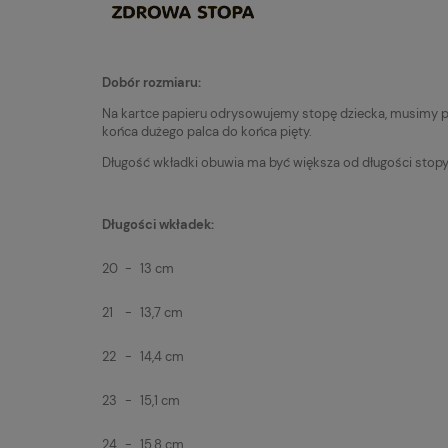
Dobór rozmiaru:
Na kartce papieru odrysowujemy stopę dziecka, musimy pa
końca dużego palca do końca pięty.
Długość wkładki obuwia ma być większa od długości stopy
Długości wkładek:
20
-
13 cm
21
-
13,7 cm
22
-
14,4 cm
23
-
15,1 cm
24
-
15,8 cm