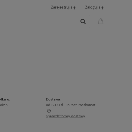
Zarejestruj się
Zaloguj się
łka w:
Dostawa:
odzin
od 12,00 zł
- InPost Paczkomat
sprawdź formy dostawy
a ewentualnych kosztów