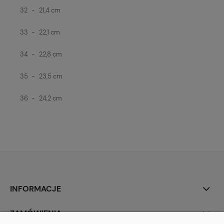
32
-
21,4 cm
33
-
22,1 cm
34
-
22,8 cm
35
-
23,5 cm
36
-
24,2 cm
INFORMACJE
ZAMÓWIENIA