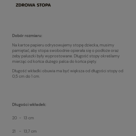
Dobór rozmiaru:
Na kartce papieru odrysowujemy stopę dziecka, musimy
pamiętać, aby stopa swobodnie opierała się o podłoże oraz
żeby paluszki były wyprostowane. Długość stopy określamy
mierząc od końca dużego palca do końca pięty.
Długość wkładki obuwia ma być większa od długości stopy od
0,5 cm do 1 cm.
Długości wkładek:
20
-
13 cm
21
-
13,7 cm