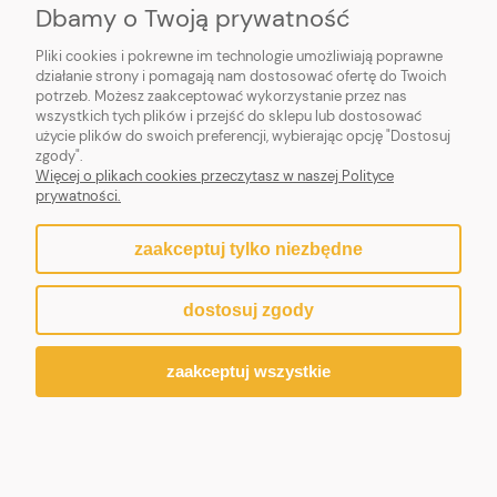
Dbamy o Twoją prywatność
TWOJE KONTO
Pliki cookies i pokrewne im technologie umożliwiają poprawne
działanie strony i pomagają nam dostosować ofertę do Twoich
potrzeb. Możesz zaakceptować wykorzystanie przez nas
wszystkich tych plików i przejść do sklepu lub dostosować
użycie plików do swoich preferencji, wybierając opcję "Dostosuj
zgody".
Więcej o plikach cookies przeczytasz w naszej Polityce
prywatności.
zaakceptuj tylko niezbędne
pokaż pełną wersję strony
dostosuj zgody
Sklep internetowy Shoper.pl
zaakceptuj wszystkie