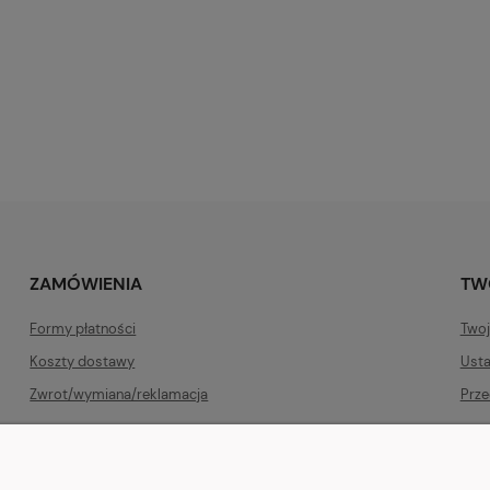
ZAMÓWIENIA
TW
Formy płatności
Twoj
Koszty dostawy
Usta
Zwrot/wymiana/reklamacja
Prze