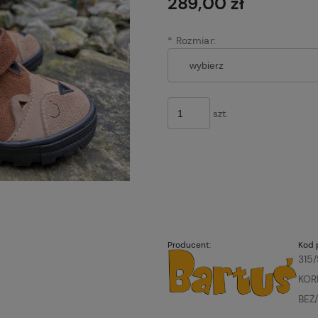
289,00 zł
*
Rozmiar:
szt.
Producent:
Kod 
315
KOR
BEŻ