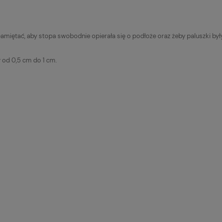
miętać, aby stopa swobodnie opierała się o podłoże oraz żeby paluszki b
 od 0,5 cm do 1 cm.