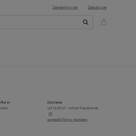
Zarejestruj się
Zaloguj się
łka w:
Dostawa:
odzin
od 12,00 zł
- InPost Paczkomat
sprawdź formy dostawy
a ewentualnych kosztów