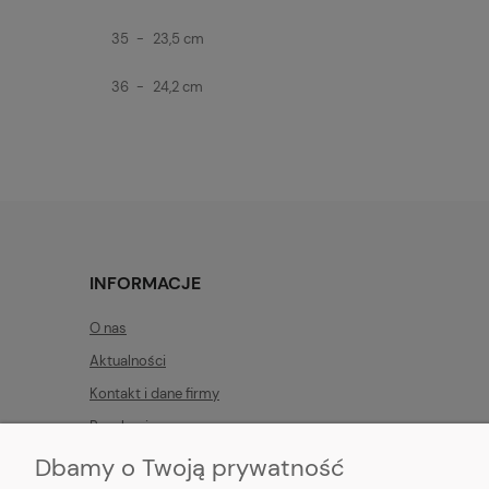
35
-
23,5 cm
36
-
24,2 cm
INFORMACJE
O nas
Aktualności
Kontakt i dane firmy
Regulamin
Dbamy o Twoją prywatność