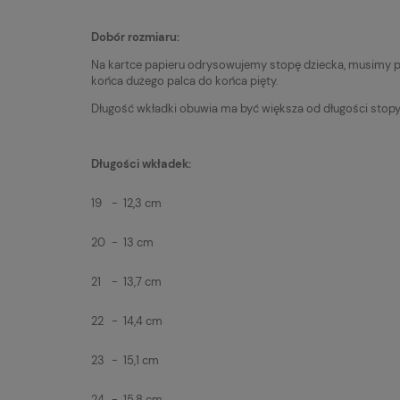
Dobór rozmiaru:
Na kartce papieru odrysowujemy stopę dziecka, musimy pa
końca dużego palca do końca pięty.
Długość wkładki obuwia ma być większa od długości stopy
Długości wkładek:
19
-
12,3 cm
20
-
13 cm
21
-
13,7 cm
22
-
14,4 cm
23
-
15,1 cm
24
-
15,8 cm