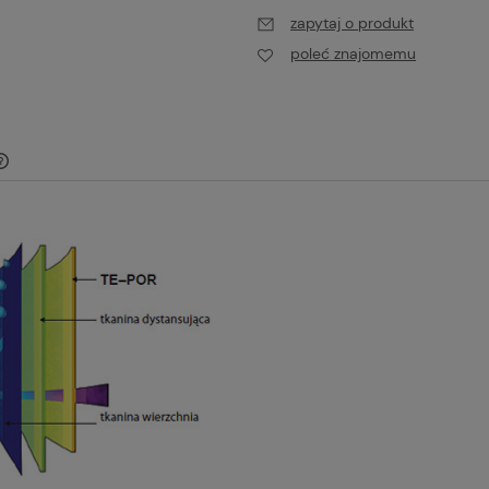
zapytaj o produkt
poleć znajomemu
Cena nie zawiera ewentualnych kosztów
płatności