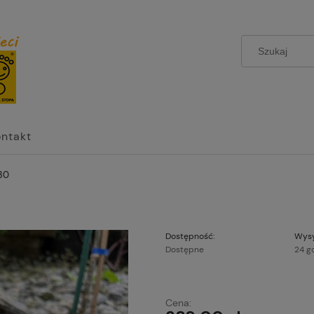
ontakt
30
Dostępność:
Wysy
Dostępne
24 g
Cena nie zawier
Cena:
płatności