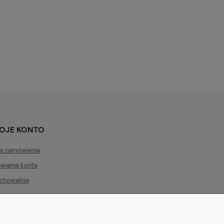
OJE KONTO
e zamówienia
wienia konta
chowalnia