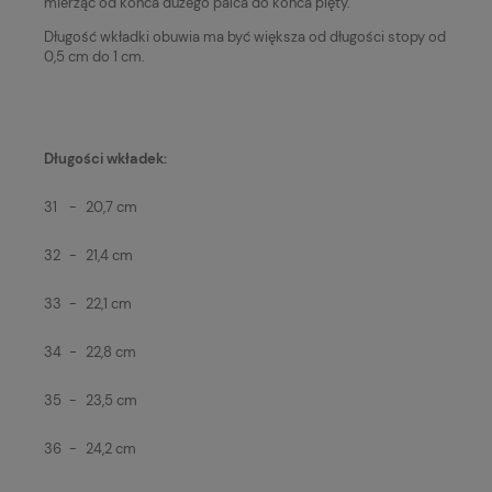
mierząc od końca dużego palca do końca pięty.
Długość wkładki obuwia ma być większa od długości stopy od
0,5 cm do 1 cm.
Długości wkładek:
31
-
20,7 cm
32
-
21,4 cm
33
-
22,1 cm
34
-
22,8 cm
35
-
23,5 cm
36
-
24,2 cm