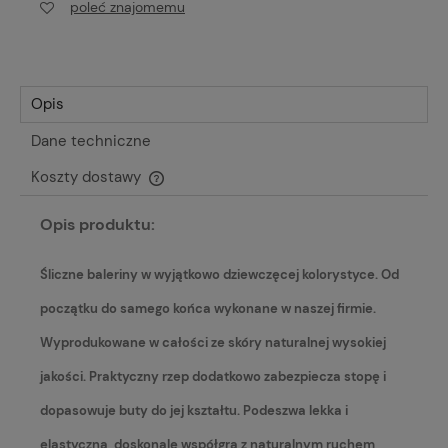
poleć znajomemu
Opis
Dane techniczne
Koszty dostawy
Cena nie zawiera ewentualnych kosztów płatności
Opis produktu:
Śliczne baleriny w wyjątkowo dziewczęcej kolorystyce. Od
początku do samego końca wykonane w naszej firmie.
Wyprodukowane w całości ze skóry naturalnej wysokiej
jakości. Praktyczny rzep dodatkowo zabezpiecza stopę i
dopasowuje buty do jej kształtu. Podeszwa lekka i
elastyczna, doskonale współgra z naturalnym ruchem