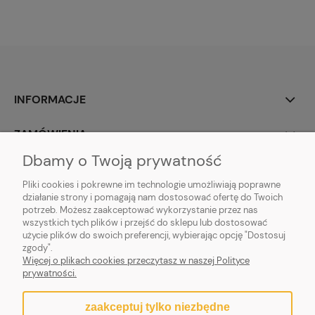
INFORMACJE
ZAMÓWIENIA
Dbamy o Twoją prywatność
TWOJE KONTO
Pliki cookies i pokrewne im technologie umożliwiają poprawne
działanie strony i pomagają nam dostosować ofertę do Twoich
potrzeb. Możesz zaakceptować wykorzystanie przez nas
wszystkich tych plików i przejść do sklepu lub dostosować
użycie plików do swoich preferencji, wybierając opcję "Dostosuj
zgody".
Więcej o plikach cookies przeczytasz w naszej Polityce
prywatności.
zaakceptuj tylko niezbędne