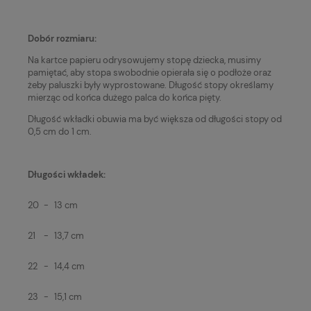
Dobór rozmiaru:
Na kartce papieru odrysowujemy stopę dziecka, musimy
pamiętać, aby stopa swobodnie opierała się o podłoże oraz
żeby paluszki były wyprostowane. Długość stopy określamy
mierząc od końca dużego palca do końca pięty.
Długość wkładki obuwia ma być większa od długości stopy od
0,5 cm do 1 cm.
Długości wkładek:
20
-
13 cm
21
-
13,7 cm
22
-
14,4 cm
23
-
15,1 cm