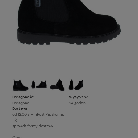
Dostępność:
Wysyłka w:
Dostępne
24 godzin
Dostawa:
od 12,00 zł
- InPost Paczkomat
sprawdź formy dostawy
Cena nie zawiera ewentualnych kosztów płatności
Cena: