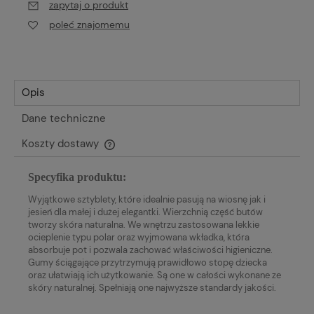
zapytaj o produkt
poleć znajomemu
Opis
Dane techniczne
Koszty dostawy
Cena nie zawiera ewentualnych kosztów płatności
Specyfika produktu:
Wyjątkowe sztyblety, które idealnie pasują na wiosnę jak i
jesień dla małej i dużej elegantki. Wierzchnią część butów
tworzy skóra naturalna. We wnętrzu zastosowana lekkie
ocieplenie typu polar oraz wyjmowana wkładka, która
absorbuje pot i pozwala zachować właściwości higieniczne.
Gumy ściągające przytrzymują prawidłowo stopę dziecka
oraz ułatwiają ich użytkowanie. Są one w całości wykonane ze
skóry naturalnej. Spełniają one najwyższe standardy jakości.