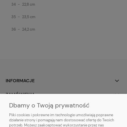
34
-
22,8 cm
35
-
23,5 cm
36
-
24,2 cm
INFORMACJE
ZAMÓWIENIA
Dbamy o Twoją prywatność
TWOJE KONTO
Pliki cookies i pokrewne im technologie umożliwiają poprawne
działanie strony i pomagają nam dostosować ofertę do Twoich
potrzeb. Możesz zaakceptować wykorzystanie przez nas